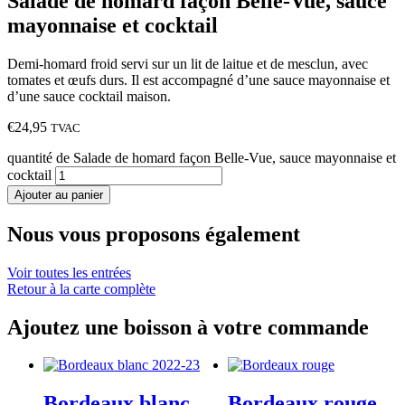
Salade de homard façon Belle-Vue, sauce
mayonnaise et cocktail
Demi-homard froid servi sur un lit de laitue et de mesclun, avec
tomates et œufs durs. Il est accompagné d’une sauce mayonnaise et
d’une sauce cocktail maison.
€
24,95
TVAC
quantité de Salade de homard façon Belle-Vue, sauce mayonnaise et
cocktail
Ajouter au panier
Nous vous proposons également
Voir toutes les entrées
Retour à la carte complète
Ajoutez une boisson à votre commande
Bordeaux blanc
Bordeaux rouge