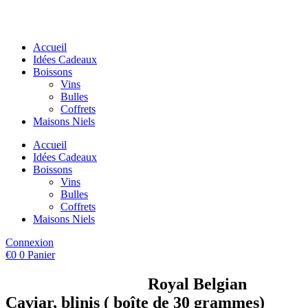
Aller
au
contenu
Accueil
Idées Cadeaux
Boissons
Vins
Bulles
Coffrets
Maisons Niels
Accueil
Idées Cadeaux
Boissons
Vins
Bulles
Coffrets
Maisons Niels
Connexion
€
0
0
Panier
Royal Belgian
Caviar, blinis ( boîte de 30 grammes)