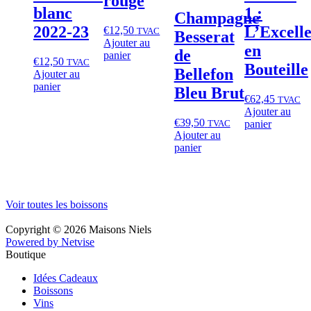
rouge
blanc
1 :
Champagne
2022‑23
L’Excell
€
12,50
TVAC
Besserat
Ajouter au
en
de
panier
€
12,50
TVAC
Bouteille
Bellefon
Ajouter au
panier
Bleu Brut
€
62,45
TVAC
Ajouter au
€
39,50
TVAC
panier
Ajouter au
panier
Voir toutes les boissons
Copyright © 2026 Maisons Niels
Powered by Netvise
Boutique
Idées Cadeaux
Boissons
Vins