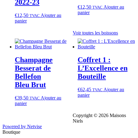
2022‑23
€
12,50
Ajouter au
TVAC
panier
€
12,50
Ajouter au
TVAC
panier
Voir toutes les boissons
Champagne
Coffret 1 :
Besserat de
L’Excellence en
Bellefon
Bouteille
Bleu Brut
€
62,45
Ajouter au
TVAC
panier
€
39,50
Ajouter au
TVAC
panier
Copyright © 2026 Maisons
Niels
Powered by Netvise
Boutique