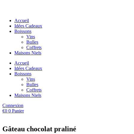
Aller
au
contenu
Accueil
Idées Cadeaux
Boissons
Vins
Bulles
Coffrets
Maisons Niels
Accueil
Idées Cadeaux
Boissons
Vins
Bulles
Coffrets
Maisons Niels
Connexion
€
0
0
Panier
Gâteau chocolat praliné