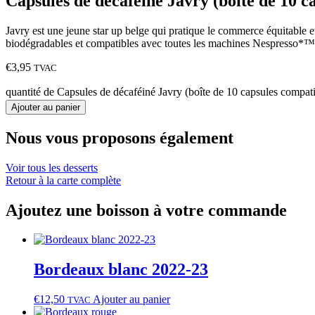
Capsules de décaféiné Javry (boîte de 10 
Javry est une jeune star up belge qui pratique le commerce équitable 
biodégradables et compatibles avec toutes les machines Nespresso*™. 
€
3,95
TVAC
quantité de Capsules de décaféiné Javry (boîte de 10 capsules compa
Ajouter au panier
Nous vous proposons également
Voir tous les desserts
Retour à la carte complète
Ajoutez une boisson à votre commande
Bordeaux blanc 2022‑23
€
12,50
Ajouter au panier
TVAC