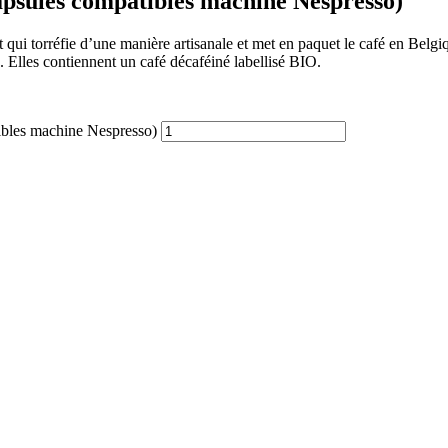
capsules compatibles machine Nespresso)
et qui torréfie d’une manière artisanale et met en paquet le café en Be
Elles contiennent un café décaféiné labellisé BIO.
tibles machine Nespresso)