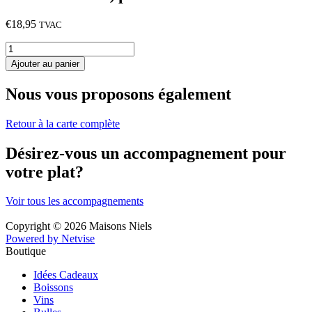
€
18,95
TVAC
quantité
de
Ajouter au panier
Boulettes
sauce
Nous vous proposons également
tomate
fraîche,
pommes
Retour à la carte complète
frites
Désirez-vous un accompagnement pour
votre plat?
Voir tous les accompagnements
Copyright © 2026 Maisons Niels
Powered by Netvise
Boutique
Idées Cadeaux
Boissons
Vins