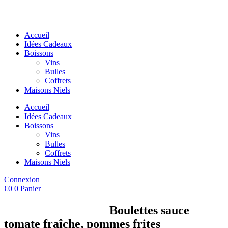
Aller
au
contenu
Accueil
Idées Cadeaux
Boissons
Vins
Bulles
Coffrets
Maisons Niels
Accueil
Idées Cadeaux
Boissons
Vins
Bulles
Coffrets
Maisons Niels
Connexion
€
0
0
Panier
Boulettes sauce
tomate fraîche, pommes frites