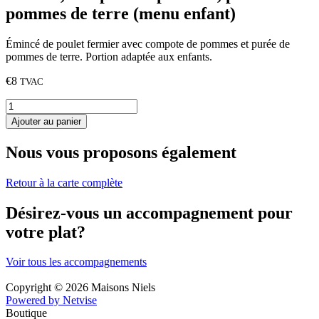
pommes de terre (menu enfant)
Émincé de poulet fermier avec compote de pommes et purée de
pommes de terre. Portion adaptée aux enfants.
€
8
TVAC
quantité
de
Ajouter au panier
Emincé
de
Nous vous proposons également
poulet
fermier,
compote
Retour à la carte complète
de
pommes,
Désirez-vous un accompagnement pour
purée
votre plat?
de
pommes
de
Voir tous les accompagnements
terre
(menu
Copyright © 2026 Maisons Niels
enfant)
Powered by Netvise
Boutique