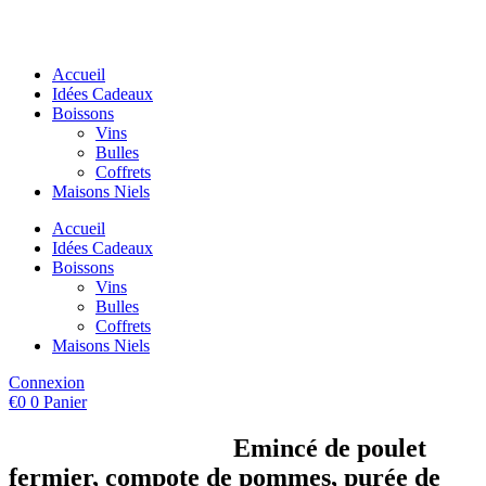
Aller
au
contenu
Accueil
Idées Cadeaux
Boissons
Vins
Bulles
Coffrets
Maisons Niels
Accueil
Idées Cadeaux
Boissons
Vins
Bulles
Coffrets
Maisons Niels
Connexion
€
0
0
Panier
Emincé de poulet
fermier, compote de pommes, purée de