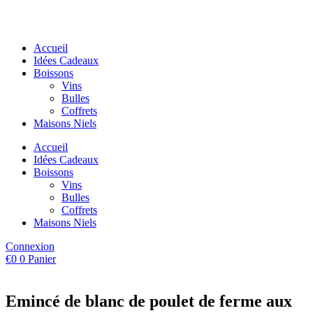
Aller
au
contenu
Accueil
Idées Cadeaux
Boissons
Vins
Bulles
Coffrets
Maisons Niels
Accueil
Idées Cadeaux
Boissons
Vins
Bulles
Coffrets
Maisons Niels
Connexion
€
0
0
Panier
Emincé de blanc de poulet de ferme aux