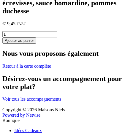
écrevisses, sauce homardine, pommes
duchesse
€
19,45
TVAC
quantité
de
Ajouter au panier
Emincé
de
Nous vous proposons également
blanc
de
poulet
Retour à la carte complète
de
ferme
Désirez-vous un accompagnement pour
aux
votre plat?
écrevisses,
sauce
homardine,
Voir tous les accompagnements
pommes
duchesse
Copyright © 2026 Maisons Niels
Powered by Netvise
Boutique
Idées Cadeaux