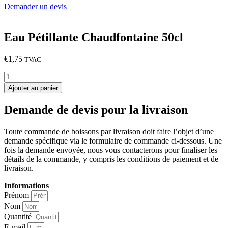
Demander un devis
Eau Pétillante Chaudfontaine 50cl
€
1,75
TVAC
quantité
de
Ajouter au panier
Eau
Pétillante
Demande de devis pour la livraison
Chaudfontaine
50cl
Toute commande de boissons par livraison doit faire l’objet d’une
demande spécifique via le formulaire de commande ci-dessous. Une
fois la demande envoyée, nous vous contacterons pour finaliser les
détails de la commande, y compris les conditions de paiement et de
livraison.
Informations
Prénom
Nom
Quantité
E-mail