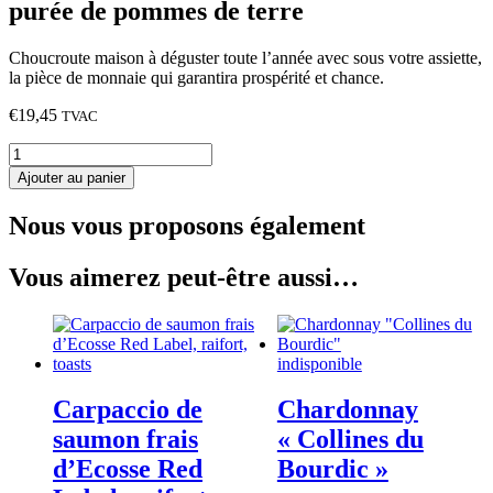
purée de pommes de terre
Choucroute maison à déguster toute l’année avec sous votre assiette,
la pièce de monnaie qui garantira prospérité et chance.
€
19,45
TVAC
quantité
de
Ajouter au panier
Choucroute
garnie
Nous vous proposons également
à
l'ancienne
maison,
Vous aimerez peut-être aussi…
purée
de
pommes
de
indisponible
terre
Carpaccio de
Chardonnay
saumon frais
« Collines du
d’Ecosse Red
Bourdic »