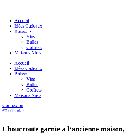
Aller
au
contenu
Accueil
Idées Cadeaux
Boissons
Vins
Bulles
Coffrets
Maisons Niels
Accueil
Idées Cadeaux
Boissons
Vins
Bulles
Coffrets
Maisons Niels
Connexion
€
0
0
Panier
Choucroute garnie à l’ancienne maison,