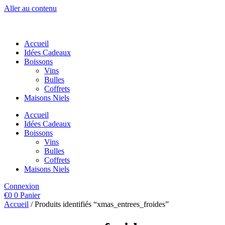
Aller au contenu
Accueil
Idées Cadeaux
Boissons
Vins
Bulles
Coffrets
Maisons Niels
Accueil
Idées Cadeaux
Boissons
Vins
Bulles
Coffrets
Maisons Niels
Connexion
€
0
0
Panier
Accueil
/ Produits identifiés “xmas_entrees_froides”